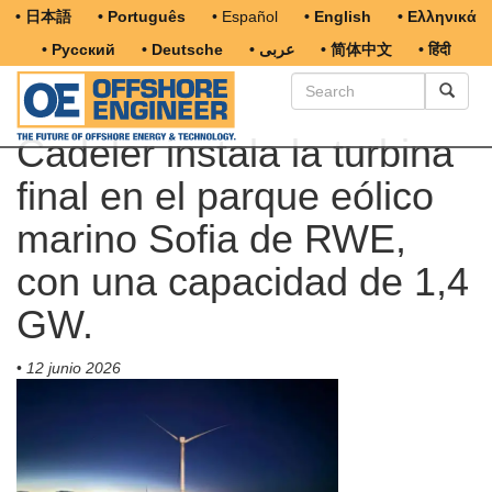
• 日本語
• Português
• Español
• English
• Ελληνικά
• Русский
• Deutsche
• عربى
• 简体中文
• हिंदी
Cadeler instala la turbina
final en el parque eólico
marino Sofia de RWE,
con una capacidad de 1,4
GW.
•
12 junio 2026