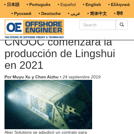
• 日本語
• Português
• Español
• English
• Ελληνικά
• Русский
• Deutsche
• عربى
• 简体中文
• हिंदी
CNOOC comenzará la
producción de Lingshui
en 2021
Por Muyu Xu y Chen Aizhu
•
24 septiembre 2019
Aker Solutions se adjudicó un contrato para