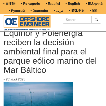
• 日本語
• Português
• Español
• English
• Ελληνικά
• Русский
• Deutsche
• عربى
• 简体中文
• हिंदी
Equinor y Polenergia
reciben la decisión
ambiental final para el
parque eólico marino del
Mar Báltico
•
28 abril 2025