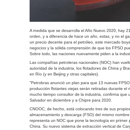
A medida que se desarrolla el Año Nuevo 2020, hay 2
orden, y a diferencia de hace un año, estas, y no el g
un precio decente para el petróleo, este mercado boy
negocios y la sólida comprensión de que los FPSO pu
Sobre todo, las naciones nuevamente piden a la industr
Las compañías petroleras nacionales (NOC) han vuelto
autoridad de la industria, los flotadores de China y 
en Río (y en Beijing y otras capitales).
"Petrobras anunció un plan para que 13 nuevas FPSO e
producción flotantes viejas serán retiradas durante e
mucho tiempo consultor de la industria, confirma que u
Salvador en diciembre y a Chipre para 2020.
CNOOC, de hecho, está colocando tres de sus propios 
almacenamiento y descarga (FSO) del mismo nombre y 
representa un NOC que pone la tecnología en primer p
China. Su nuevo sistema de extracción vertical de C