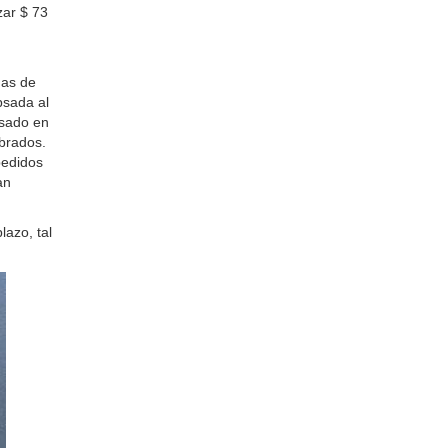
ar $ 73
das de
psada al
asado en
brados.
pedidos
an
lazo, tal