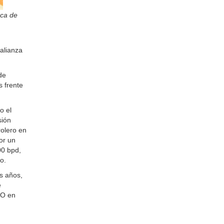
nca de
alianza
de
 frente
o el
sión
rolero en
or un
00 bpd,
o.
s años,
e
SO en