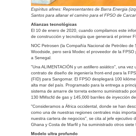
Espíritus afines: Representantes de Barra Energia (iz
Santos para allanar el camino para el FPSO de Carcar
Alianzas tecnológicas
El 10 de enero de 2020, cuando compilamos este info
de construcción y tecnología que generará el primer
NOC Petrosen (la Compañía Nacional de Petróleo de Se
Woodside, pero será Modec el proveedor de la FPSO 
a Senegal.
"Una ALIMENTACIÓN y un astillero asiático", una vez 
contrato de diseño de ingeniería front-end para la FP
(FID) para Sangomar. El FPSO desplegará 100 kilómetro
alta mar del país. Programado para la entrega a prin
sistema de amarre de torreta externo suministrado p
130 MMscfd de gas y 145,000 barriles de inyección de
"Consideramos a África occidental, donde se han desc
como una de nuestras regiones centrales más importan
nuestra cartera de negocios", se cita al jefe ejecuti
Ghana y Costa de Marfil y ha suministrado otros siete
Modelo ultra profundo