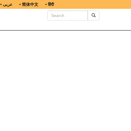
• عربى
• 简体中文
• हिंदी