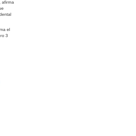
, afirma
ue
dental
ma el
ero 3