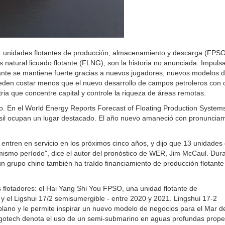
1 unidades flotantes de producción, almacenamiento y descarga (FPS
as natural licuado flotante (FLNG), son la historia no anunciada. Impuls
ante se mantiene fuerte gracias a nuevos jugadores, nuevos modelos 
eden costar menos que el nuevo desarrollo de campos petroleros con 
ia que concentre capital y controle la riqueza de áreas remotas.
. En el World Energy Reports Forecast of Floating Production System
Brasil ocupan un lugar destacado. El año nuevo amaneció con pronuncia
ntren en servicio en los próximos cinco años, y dijo que 13 unidades
l mismo período", dice el autor del pronóstico de WER, Jim McCaul. Dur
n grupo chino también ha traído financiamiento de producción flotante
flotadores: el Hai Yang Shi You FPSO, una unidad flotante de
el Ligshui 17/2 semisumergible - entre 2020 y 2021. Lingshui 17-2
lano y le permite inspirar un nuevo modelo de negocios para el Mar d
argotech denota el uso de un semi-submarino en aguas profundas prop