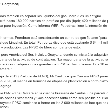
: Cargotech)
ras también es separar los líquidos del gas: Mero 3 es un antiguo
á hasta 180,000 barriles de petróleo por día (bpd); 420 millones de 
a para inyección. Como informa WER, Petrobras tiene la intención de 
formes, Petrobras está considerando un centro de gas flotante "para
ual que Lingshui. En total, Petrobras dice que está gastando $ 84 mil mil
ón y producción. Las FPSO de Mero son parte de esto.
ero América del Sur, incluida Guayana, donde se iniciará la adquisic
rte de la actividad de contratación. “La mayor parte de la actividad s
niciará cinco adquisiciones grandes de FPSO en los próximos 12 a 18 
arcara ”.
mplejo de 2019 (Preludio de FLNG), McCaul dice que Carcara FPSO pare
n 2020, al menos en términos de etapas de planificación a corto plazo
 agrega.
ue BM-S-8 de Carcara en la cuenca brasileña de Santos, una parcela 
us socios ExxonMobil y Galp necesitan tanto como sea posible del Bl
proyecto FPSO comience a frenar en los 2.000 millones de boe que se 
3/2024.