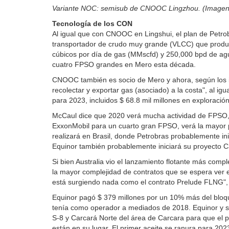
Variante NOC: semisub de CNOOC Lingzhou. (Imagen
Tecnología de los CON
Al igual que con CNOOC en Lingshui, el plan de Petrob
transportador de crudo muy grande (VLCC) que producir
cúbicos por día de gas (MMscfd) y 250,000 bpd de agu
cuatro FPSO grandes en Mero esta década.
CNOOC también es socio de Mero y ahora, según los in
recolectar y exportar gas (asociado) a la costa", al ig
para 2023, incluidos $ 68.8 mil millones en exploraci
McCaul dice que 2020 verá mucha actividad de FPSO, p
ExxonMobil para un cuarto gran FPSO, verá la mayor pa
realizará en Brasil, donde Petrobras probablemente i
Equinor también probablemente iniciará su proyecto C
Si bien Australia vio el lanzamiento flotante más co
la mayor complejidad de contratos que se espera ver e
está surgiendo nada como el contrato Prelude FLNG",
Equinor pagó $ 379 millones por un 10% más del bloq
tenía como operador a mediados de 2018. Equinor y s
S-8 y Carcará Norte del área de Carcara para que el 
están en su lugar. El primer aceite se ranura para 202