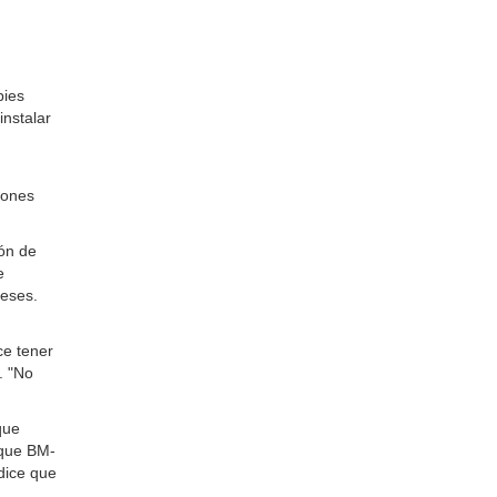
pies
instalar
lones
ión de
e
meses.
ce tener
. "No
que
oque BM-
dice que