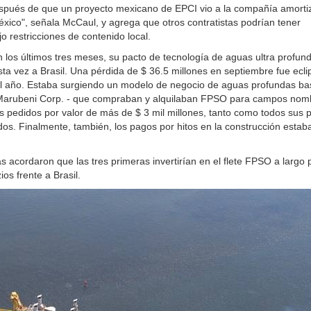
ués de que un proyecto mexicano de EPCI vio a la compañía amortiz
ico", señala McCaul, y agrega que otros contratistas podrían tener
jo restricciones de contenido local.
os últimos tres meses, su pacto de tecnología de aguas ultra profun
 vez a Brasil. Una pérdida de $ 36.5 millones en septiembre fue ecli
do el año. Estaba surgiendo un modelo de negocio de aguas profundas b
y Marubeni Corp. - que compraban y alquilaban FPSO para campos nom
pedidos por valor de más de $ 3 mil millones, tanto como todos sus 
os. Finalmente, también, los pagos por hitos en la construcción estab
 acordaron que las tres primeras invertirían en el flete FPSO a largo p
s frente a Brasil.