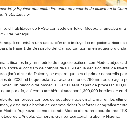
quierda) y Equinor que están firmando un acuerdo de cultivo en la Cue
a. (Foto: Equinor)
rme, el habilitador de FPSO con sede en Tokio, Modec, anunciaba una 
 FPSO de Senegal.
negal) se unirá a una asociación que incluye los negocios africanos 
para la Fase 1 de Desarrollo del Campo Sangomar en aguas profundas
una crítica, es hoy un modelo de negocio exitoso, con Modec adjudicad
SO y ahora el contrato de compra de FPSO en la decisión final de inver
s (km) al sur de Dakar, y se espera que sea el primer desarrollo pet
cipios de 2023, el buque estará atracado en unos 780 metros de agua p
or Sofec, un negocio de Modec. El FPSO será capaz de procesar 100,0
 agua por día, así como también almacenar 1,300,000 barriles de crud
ubierto numerosos campos de petróleo y gas en alta mar en los último
tes, y esta adjudicación de contrato debería reforzar geográficament
vo de Modec, Yuji Kozai. como diciendo Modec ahora ha operado tres FP
 flotadores a Angola, Camerún, Guinea Ecuatorial, Gabón y Nigeria.