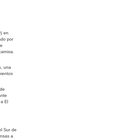
O) en
ado por
de
camisa.
s, una
mientos
 de
ante
 a El
el Sur de
ensas a