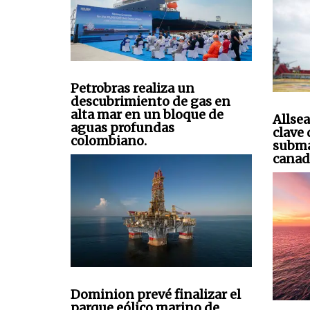
Petrobras realiza un
descubrimiento de gas en
alta mar en un bloque de
Allsea
aguas profundas
clave
colombiano.
subma
canad
Dominion prevé finalizar el
parque eólico marino de