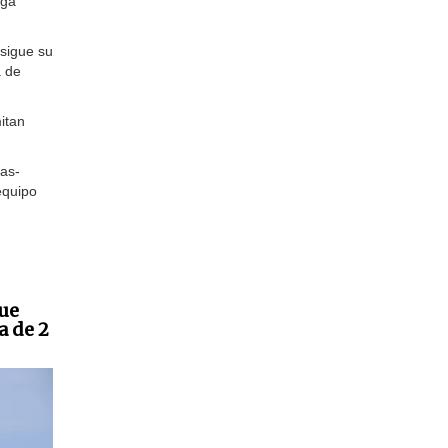
rga
 sigue su
a de
itan
ras-
equipo
que
a de 2