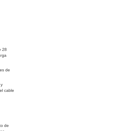
e 28
arga
tes de
 y
el cable
to de