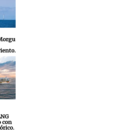
nMorgu
iento.
 LNG
o con
órico.