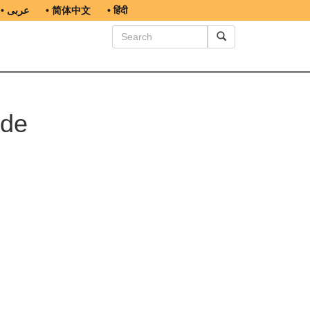
• عربى
• 简体中文
• हिंदी
 de