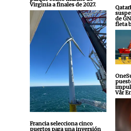
Virginia a finales de 2027.
Qatar
suspe
de GN
fleta
OneSu
puest
impul
Vår En
Francia selecciona cinco
puertos para una inversión