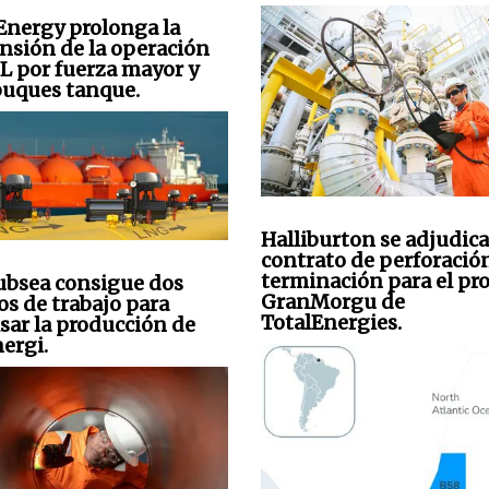
Energy prolonga la
nsión de la operación
L por fuerza mayor y
 buques tanque.
Halliburton se adjudic
contrato de perforació
terminación para el pr
bsea consigue dos
GranMorgu de
os de trabajo para
TotalEnergies.
sar la producción de
ergi.