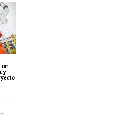
a un
n y
oyecto