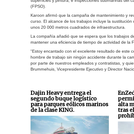
superficies y pintura, e inspecciones submarinas del 
(FPSO).
Karoon afirmó que la campaña de mantenimiento y revit
curso. El alcance de los trabajos incluye la sustitució
unos 20 000 metros cuadrados de infraestructura.
La compañía añadió que se espera que los trabajos d
mantener una eficiencia de tiempo de actividad de la 
“Estoy encantado con el excelente resultado de este 
hombre de trabajo sin ningún accidente durante la ca
por parte de nuestros empleados y contratistas, y qui
Brummehuis, Vicepresidente Ejecutivo y Director Nacio
Dajin Heavy entrega el
EnZed
segundo buque logístico
permi
para parques eólicos marinos
alta 
de la clase KING.
tras e
prohi