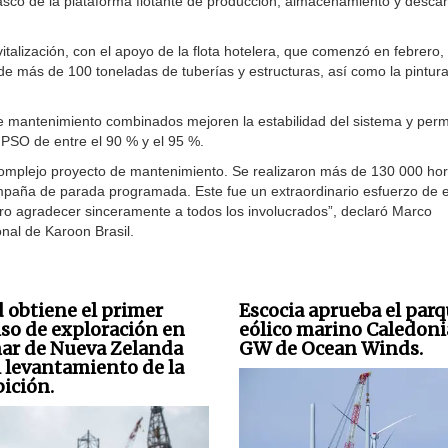
casco de la plataforma flotante de producción, almacenamiento y desca
alización, con el apoyo de la flota hotelera, que comenzó en febrero,
n de más de 100 toneladas de tuberías y estructuras, así como la pintur
e mantenimiento combinados mejoren la estabilidad del sistema y perm
FPSO de entre el 90 % y el 95 %.
complejo proyecto de mantenimiento. Se realizaron más de 130 000 ho
mpaña de parada programada. Este fue un extraordinario esfuerzo de 
ero agradecer sinceramente a todos los involucrados”, declaró Marco
nal de Karoon Brasil.
 obtiene el primer
Escocia aprueba el par
so de exploración en
eólico marino Caledoni
mar de Nueva Zelanda
GW de Ocean Winds.
l levantamiento de la
bición.