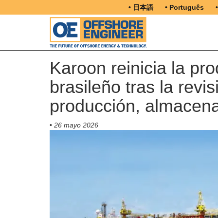
• 日本語
• Português
Karoon reinicia la pr
brasileño tras la revi
producción, almacen
•
26 mayo 2026