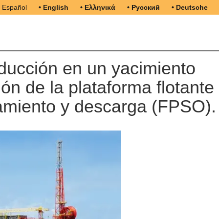
• Español
• English
• Ελληνικά
• Русский
• Deutsche
oducción en un yacimiento
sión de la plataforma flotante
amiento y descarga (FPSO).