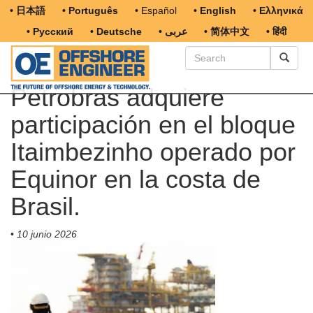
• 日本語
• Português
• Español
• English
• Ελληνικά
• Русский
• Deutsche
• عربى
• 简体中文
• हिंदी
Petrobras adquiere
participación en el bloque
Itaimbezinho operado por
Equinor en la costa de
Brasil.
•
10 junio 2026