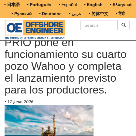
• 日本語
• Português
• Español
• English
• Ελληνικά
• Русский
• Deutsche
• عربى
• 简体中文
• हिंदी
PRIO pone en
funcionamiento su cuarto
pozo Wahoo y completa
el lanzamiento previsto
para los productores.
•
17 junio 2026