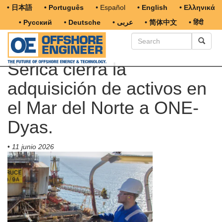
• 日本語
• Português
• Español
• English
• Ελληνικά
• Русский
• Deutsche
• عربى
• 简体中文
• हिंदी
Serica cierra la
adquisición de activos en
el Mar del Norte a ONE-
Dyas.
•
11 junio 2026