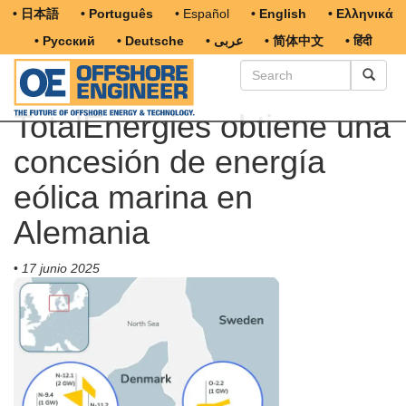
• 日本語
• Português
• Español
• English
• Ελληνικά
• Русский
• Deutsche
• عربى
• 简体中文
• हिंदी
TotalEnergies obtiene una
concesión de energía
eólica marina en
Alemania
•
17 junio 2025