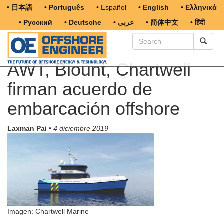
• 日本語
• Português
• Español
• English
• Ελληνικά
• Русский
• Deutsche
• عربى
• 简体中文
• हिंदी
AWT, Blount, Chartwell
firman acuerdo de
embarcación offshore
Laxman Pai
•
4 diciembre 2019
Imagen: Chartwell Marine