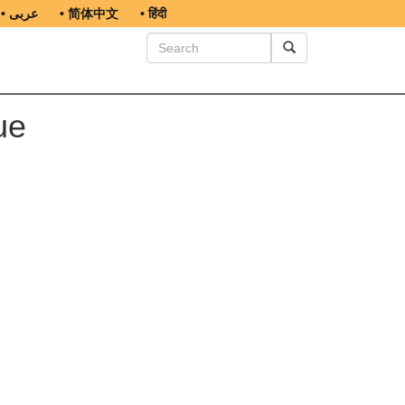
• عربى
• 简体中文
• हिंदी
ue