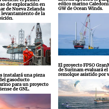
eólico marino Caledoni
so de exploración en
GW de Ocean Winds.
mar de Nueva Zelanda
l levantamiento de la
bición.
El proyecto FPSO Gra
de Surinam evaluará el
remolque asistido por v
s instalará una pieza
 del gasoducto
rino para un proyecto
iense de GNL.