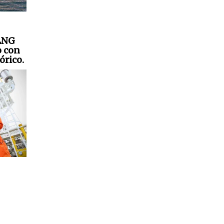
 LNG
o con
órico.