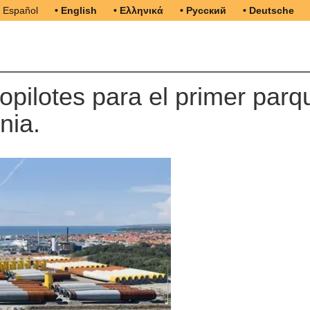
• Español
• English
• Ελληνικά
• Русский
• Deutsche
pilotes para el primer parq
nia.