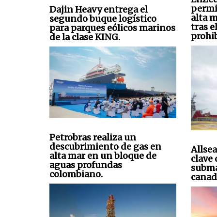
permi
Dajin Heavy entrega el
alta 
segundo buque logístico
tras e
para parques eólicos marinos
prohi
de la clase KING.
Petrobras realiza un
descubrimiento de gas en
Allsea
alta mar en un bloque de
clave
aguas profundas
subma
colombiano.
canad