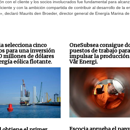
ón con el cliente y los socios involucrados fue fundamental para alcanz
ciente y con la ambición compartida de contribuir al desarrollo de la e
», declaró Maurits den Broeder, director general de Energía Marina de
ia selecciona cinco
OneSubsea consigue d
os para una inversión
puestos de trabajo para
0 millones de dólares
impulsar la producción
rgía eólica flotante.
Vår Energi.
Escocia aprueba el par
 obtiene el primer