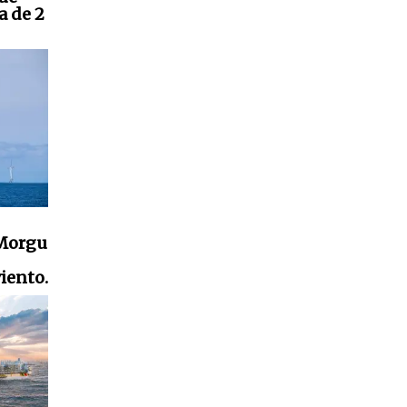
a de 2
nMorgu
iento.