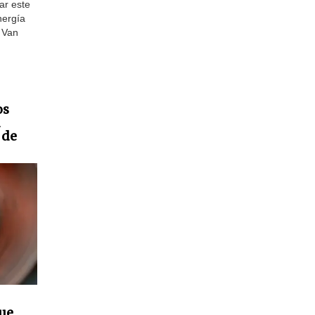
ar este
nergía
 Van
os
 de
que