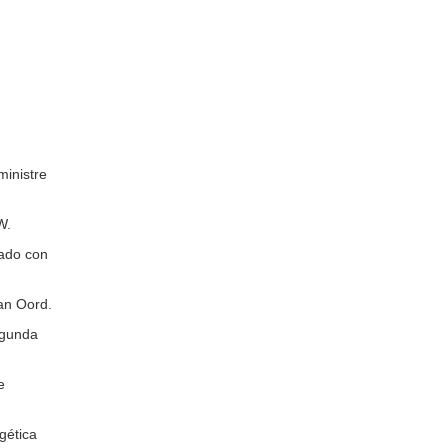
ministre
W.
zado con
Van Oord.
egunda
e
gética