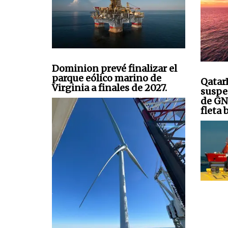
Dominion prevé finalizar el
parque eólico marino de
Qatar
Virginia a finales de 2027.
suspe
de GN
fleta