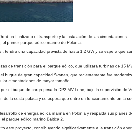
d ha finalizado el transporte y la instalación de las cimentaciones
r, el primer parque eólico marino de Polonia.
r, tendrá una capacidad prevista de hasta 1,2 GW y se espera que su
as de transición para el parque eólico, que utilizará turbinas de 15 M
do el buque de gran capacidad Svanen, que recientemente fue moderni
pular cimentaciones de mayor tamaño.
ada por el buque de carga pesada DP2 MV Lone, bajo la supervisión de 
km de la costa polaca y se espera que entre en funcionamiento en la s
esarrollo de energía eólica marina en Polonia y respalda sus planes d
n el parque eólico marino Baltica 2.
 este proyecto, contribuyendo significativamente a la transición ener