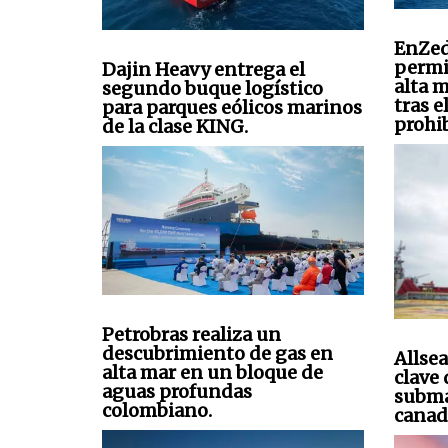
EnZed
permi
Dajin Heavy entrega el
alta 
segundo buque logístico
tras e
para parques eólicos marinos
prohi
de la clase KING.
Petrobras realiza un
descubrimiento de gas en
Allsea
alta mar en un bloque de
clave
aguas profundas
subma
colombiano.
canad