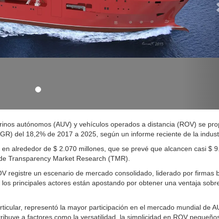
inos autónomos (AUV) y vehículos operados a distancia (ROV) se pro
GR) del 18,2% de 2017 a 2025, según un informe reciente de la indust
en alrededor de $ 2.070 millones, que se prevé que alcancen casi $ 
e de Transparency Market Research (TMR).
 registre un escenario de mercado consolidado, liderado por firmas 
, los principales actores están apostando por obtener una ventaja sobr
rticular, representó la mayor participación en el mercado mundial de A
ibuye a factores como la versatilidad, la simplicidad en ROV pequeños