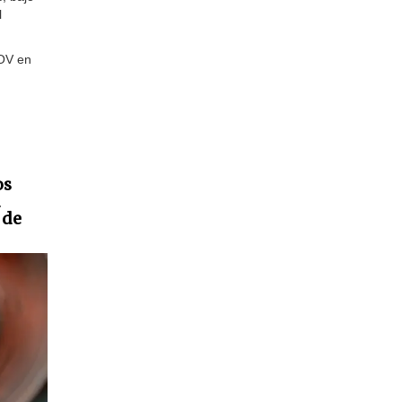
l
ROV en
os
 de