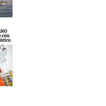
 LNG
o con
órico.