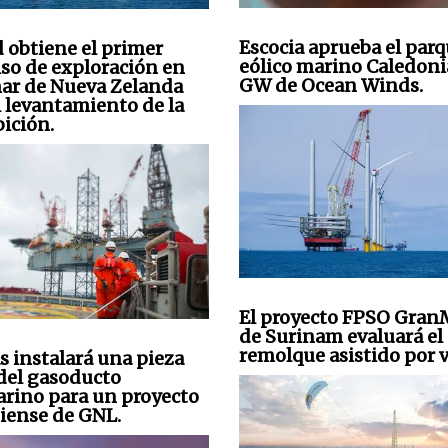
Escocia aprueba el par
 obtiene el primer
eólico marino Caledoni
so de exploración en
GW de Ocean Winds.
mar de Nueva Zelanda
l levantamiento de la
bición.
El proyecto FPSO Gra
de Surinam evaluará el
remolque asistido por v
s instalará una pieza
 del gasoducto
rino para un proyecto
iense de GNL.