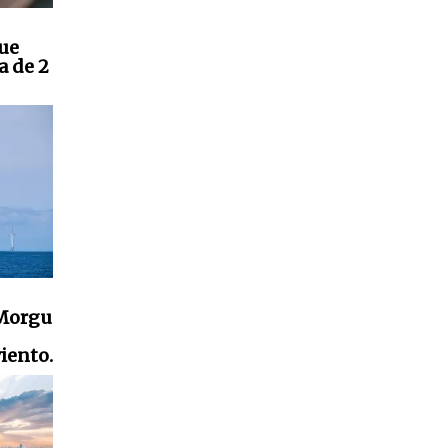
que
a de 2
nMorgu
iento.