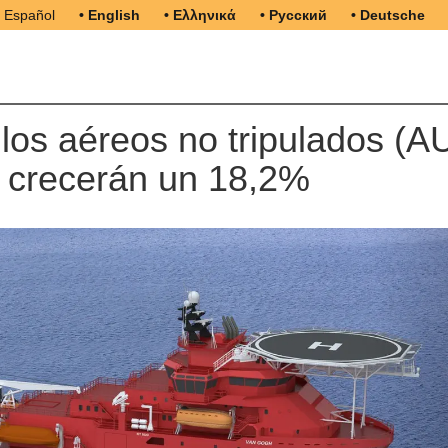
• Español
• English
• Ελληνικά
• Русский
• Deutsche
los aéreos no tripulados (A
 crecerán un 18,2%
N