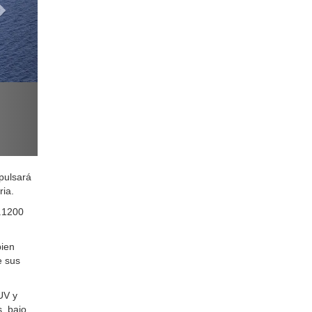
pulsará
ria.
9.1200
bien
e sus
UV y
, bajo