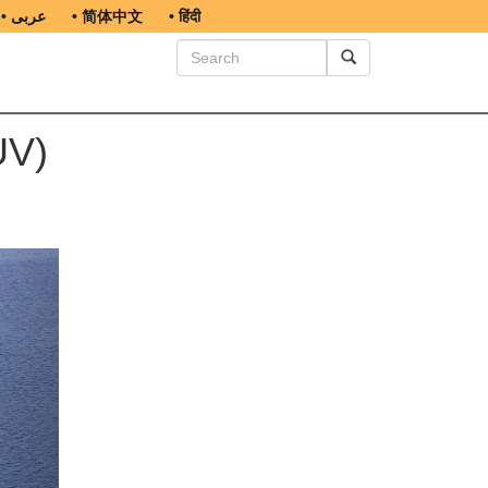
• عربى
• 简体中文
• हिंदी
UV)
ext