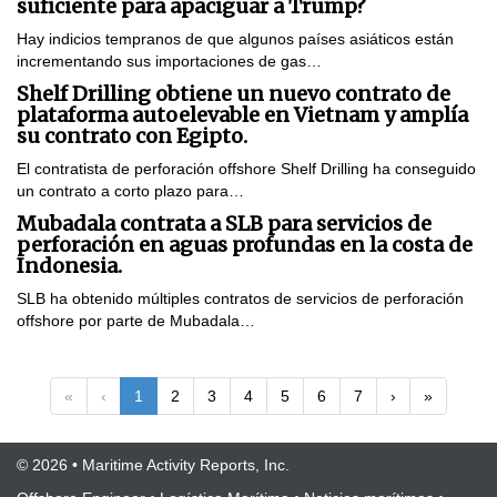
suficiente para apaciguar a Trump?
Hay indicios tempranos de que algunos países asiáticos están
incrementando sus importaciones de gas…
Shelf Drilling obtiene un nuevo contrato de
plataforma autoelevable en Vietnam y amplía
su contrato con Egipto.
El contratista de perforación offshore Shelf Drilling ha conseguido
un contrato a corto plazo para…
Mubadala contrata a SLB para servicios de
perforación en aguas profundas en la costa de
Indonesia.
SLB ha obtenido múltiples contratos de servicios de perforación
offshore por parte de Mubadala…
«
‹
1
2
3
4
5
6
7
›
»
© 2026 • Maritime Activity Reports, Inc.